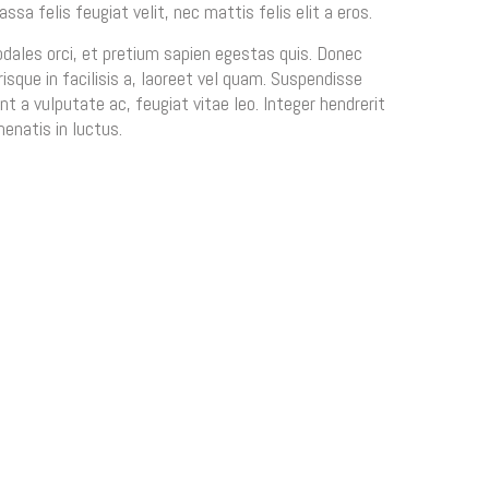
ssa felis feugiat velit, nec mattis felis elit a eros.
odales orci, et pretium sapien egestas quis. Donec
risque in facilisis a, laoreet vel quam. Suspendisse
unt a vulputate ac, feugiat vitae leo. Integer hendrerit
nenatis in luctus.