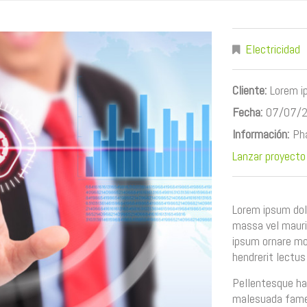
Electricidad
Cliente:
Lorem 
Fecha:
07/07/
Información:
Pha
Lanzar proyecto
Lorem ipsum dolo
massa vel mauris
ipsum ornare mol
hendrerit lectus
Pellentesque ha
malesuada fames