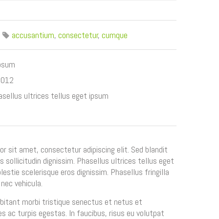
accusantium
,
consectetur
,
cumque
ipsum
2012
sellus ultrices tellus eget ipsum
r sit amet, consectetur adipiscing elit. Sed blandit
 sollicitudin dignissim. Phasellus ultrices tellus eget
estie scelerisque eros dignissim. Phasellus fringilla
 nec vehicula.
bitant morbi tristique senectus et netus et
 ac turpis egestas. In faucibus, risus eu volutpat