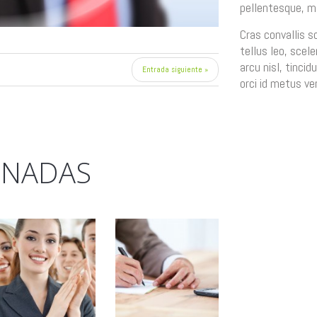
pellentesque, ma
Cras convallis s
tellus leo, scele
arcu nisl, tincid
Entrada siguiente »
orci id metus ve
ONADAS