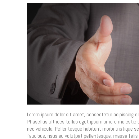
Lorem ipsum dolor sit amet, consectetur adipiscing eli
Phasellus ultrices tellus eget ipsum ornare molestie s
nec vehicula. Pellentesque habitant morbi tristique 
faucibus, risus eu volutpat pellentesque, massa felis 