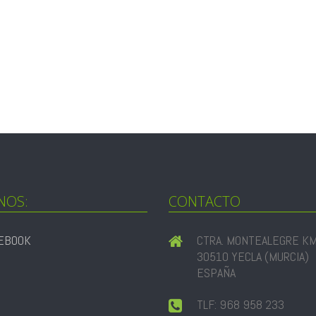
NOS:
CONTACTO
EBOOK
CTRA. MONTEALEGRE KM
30510 YECLA (MURCIA)
ESPAÑA
TLF: 968 958 233