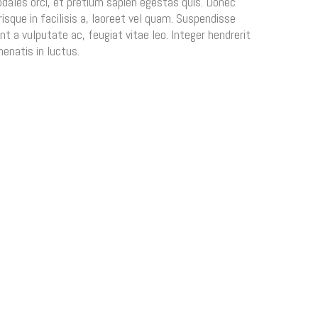
odales orci, et pretium sapien egestas quis. Donec
risque in facilisis a, laoreet vel quam. Suspendisse
unt a vulputate ac, feugiat vitae leo. Integer hendrerit
nenatis in luctus.