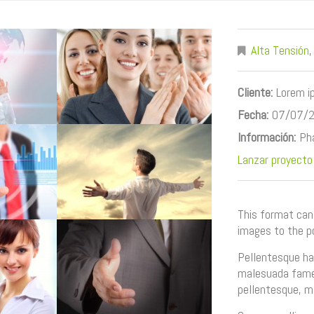
Alta Tensión
Cliente:
Lorem 
Fecha:
07/07/
Información:
Pha
Lanzar proyecto
This format can
images to the p
Pellentesque ha
malesuada fames
pellentesque, ma