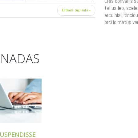
Cras convallis s
tellus leo, scele
Entrada siguiente »
arcu nisl, tincid
orci id metus ve
ONADAS
SUSPENDISSE