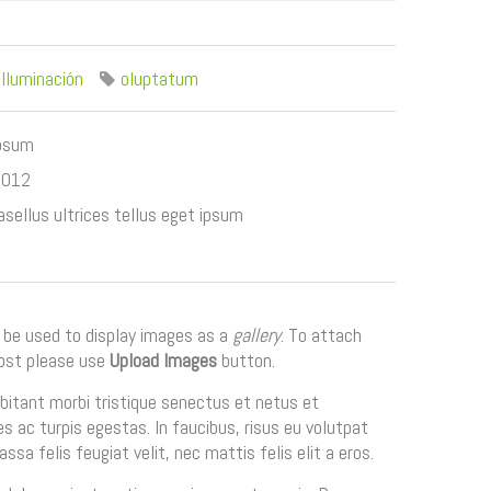
,
Iluminación
oluptatum
ipsum
2012
sellus ultrices tellus eget ipsum
 be used to display images as a
gallery
. To attach
ost please use
Upload Images
button.
bitant morbi tristique senectus et netus et
 ac turpis egestas. In faucibus, risus eu volutpat
ssa felis feugiat velit, nec mattis felis elit a eros.